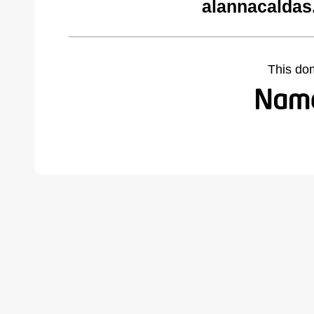
alannacaldas
This do